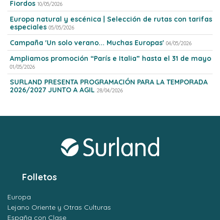
Fiordos
10/05/2026
Europa natural y escénica | Selección de rutas con tarifas
especiales
05/05/2026
Campaña 'Un solo verano... Muchas Europas'
04/05/2026
Ampliamos promoción “París e Italia” hasta el 31 de mayo
01/05/2026
SURLAND PRESENTA PROGRAMACIÓN PARA LA TEMPORADA
2026/2027 JUNTO A AGIL
28/04/2026
Folletos
Europa
Lejano Oriente y Otras Culturas
España con Clase